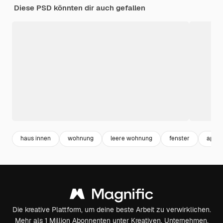
Diese PSD könnten dir auch gefallen
haus innen
wohnung
leere wohnung
fenster
apar
Die kreative Plattform, um deine beste Arbeit zu verwirklichen.
Mehr als 1 Million Abonnenten unter Kreativen, Unternehmen,