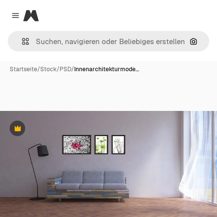
Magnific
Close menu
Nach B
Startseite
/
Stock
/
PSD
/
Innenarchitekturmode…
Premium