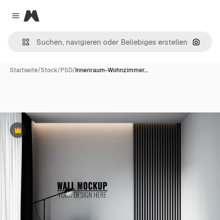
Magnific
Close menu
Nach B
Startseite
/
Stock
/
PSD
/
Innenraum-Wohnzimmer…
Premium