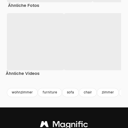
Ähnliche Fotos
Ähnliche Videos
Premium
Premium
Premium
Premium
wohnzimmer
furniture
sofa
chair
zimmer
mo