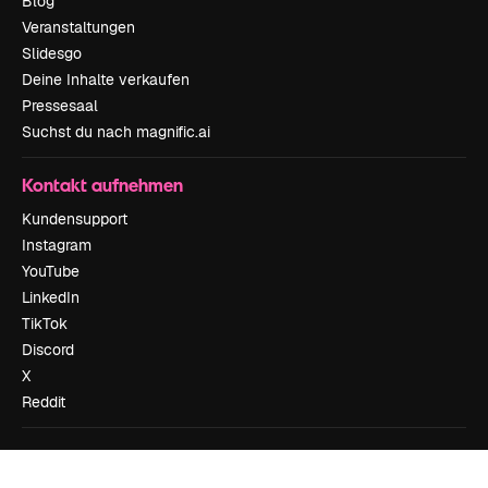
Blog
Veranstaltungen
Slidesgo
Deine Inhalte verkaufen
Pressesaal
Suchst du nach magnific.ai
Kontakt aufnehmen
Kundensupport
Instagram
YouTube
LinkedIn
TikTok
Discord
X
Reddit
Copyright © 2010-
2026
Freepik Company S.L.U.
Alle Rechte vorbehalten
.