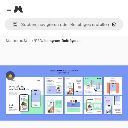
Magnific
Close menu
Nach B
Startseite
/
Stock
/
PSD
/
Instagram-Beiträge z…
Premium