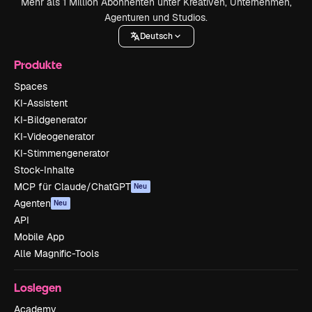
Mehr als 1 Million Abonnenten unter Kreativen, Unternehmen,
Agenturen und Studios.
Deutsch
Produkte
Spaces
KI-Assistent
KI-Bildgenerator
KI-Videogenerator
KI-Stimmengenerator
Stock-Inhalte
MCP für Claude/ChatGPT
Neu
Agenten
Neu
API
Mobile App
Alle Magnific-Tools
Loslegen
Academy