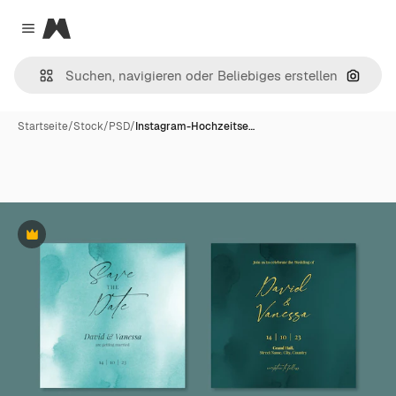
Magnific
Close menu
Nach B
Startseite
/
Stock
/
PSD
/
Instagram-Hochzeitse…
Premium