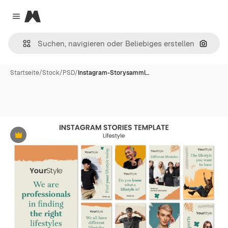
Magnific
Close menu
Nach B
Startseite
/
Stock
/
PSD
/
Instagram-Storysamml…
Premium