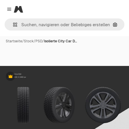
Magnific
Close menu
Nach B
Startseite
/
Stock
/
PSD
/
Isolierte City Car D…
Premium