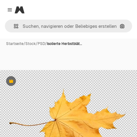
Magnific
Close menu
Nach B
Startseite
/
Stock
/
PSD
/
Isolierte Herbstblät…
Premium