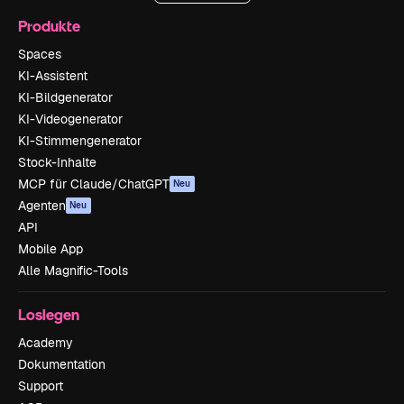
Produkte
Spaces
KI-Assistent
KI-Bildgenerator
KI-Videogenerator
KI-Stimmengenerator
Stock-Inhalte
MCP für Claude/ChatGPT
Neu
Agenten
Neu
API
Mobile App
Alle Magnific-Tools
Loslegen
Academy
Dokumentation
Support