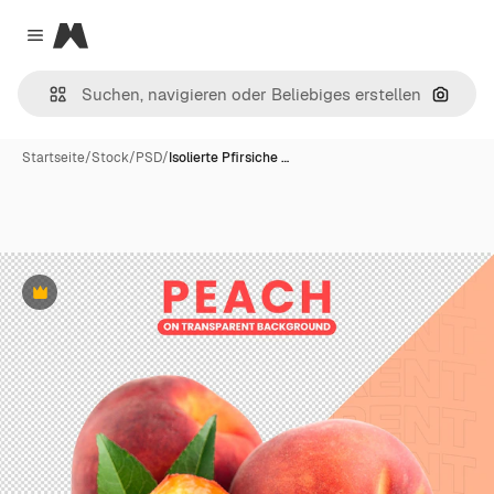
Magnific
Close menu
Nach B
Startseite
/
Stock
/
PSD
/
Isolierte Pfirsiche …
Premium