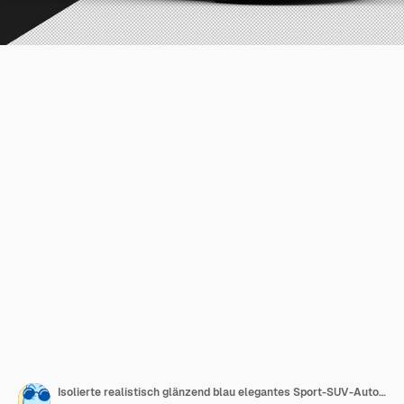
Isolierte realistisch glänzend blau elegantes Sport-SUV-Auto von der rechten Vorderansicht