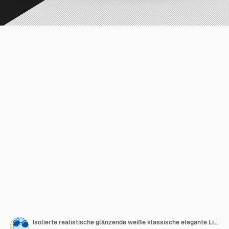
Isolierte realistische glänzende weiße klassische elegante Limousine von der rechten Vorderansicht