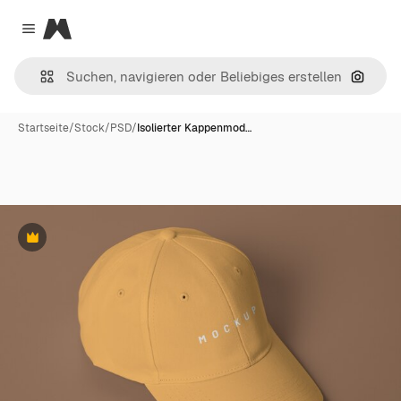
Magnific
Close menu
Nach B
Startseite
/
Stock
/
PSD
/
Isolierter Kappenmod…
Premium