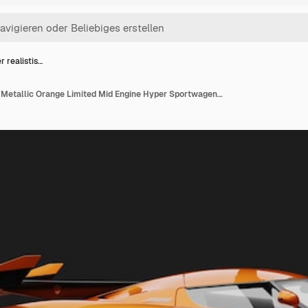
er realistis…
Isolierter realistischer Metallic Orange Limited Mid Engine Hyper Sportwagen aus der rechten Seite