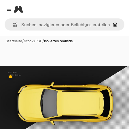
Magnific
Close menu
Nach B
Startseite
/
Stock
/
PSD
/
Isoliertes realistis…
Premium