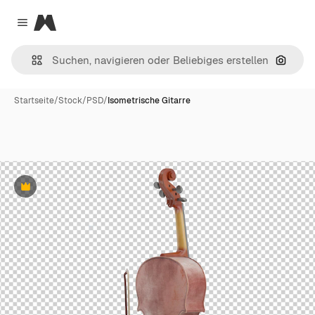
Magnific
Close menu
Nach B
Startseite
/
Stock
/
PSD
/
Isometrische Gitarre
Premium