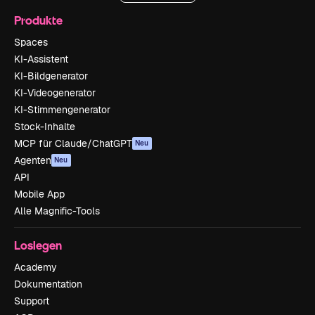
Produkte
Spaces
KI-Assistent
KI-Bildgenerator
KI-Videogenerator
KI-Stimmengenerator
Stock-Inhalte
MCP für Claude/ChatGPT
Neu
Agenten
Neu
API
Mobile App
Alle Magnific-Tools
Loslegen
Academy
Dokumentation
Support