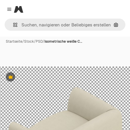
Magnific
Close menu
Nach B
Startseite
/
Stock
/
PSD
/
Isometrische weiße C…
Premium