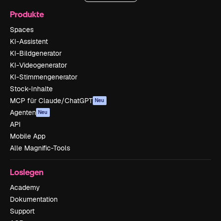
Produkte
Spaces
KI-Assistent
KI-Bildgenerator
KI-Videogenerator
KI-Stimmengenerator
Stock-Inhalte
MCP für Claude/ChatGPT
Neu
Agenten
Neu
API
Mobile App
Alle Magnific-Tools
Loslegen
Academy
Dokumentation
Support