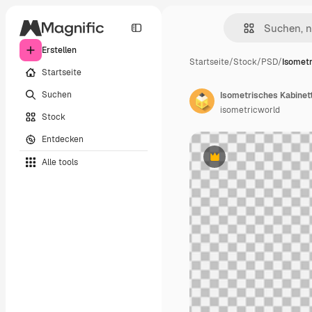
Erstellen
Startseite
/
Stock
/
PSD
/
Isometr
Startseite
Suchen
Isometrisches Kabinet
isometricworld
Stock
Entdecken
Alle tools
Premium