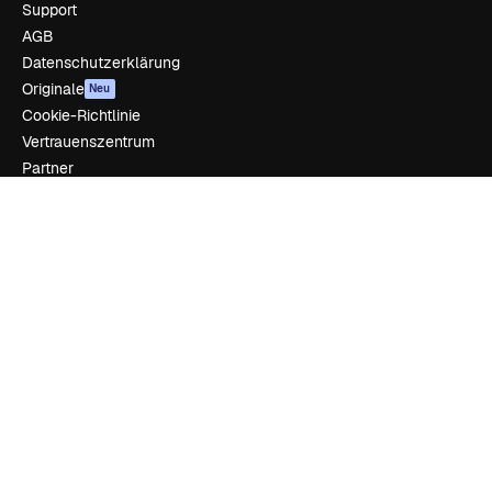
Support
AGB
Datenschutzerklärung
Originale
Neu
Cookie-Richtlinie
Vertrauenszentrum
Partner
Unternehmen
Unternehmen
Preise
Über uns
Reviews
Karriere
Suchtrends
Blog
Veranstaltungen
Slidesgo