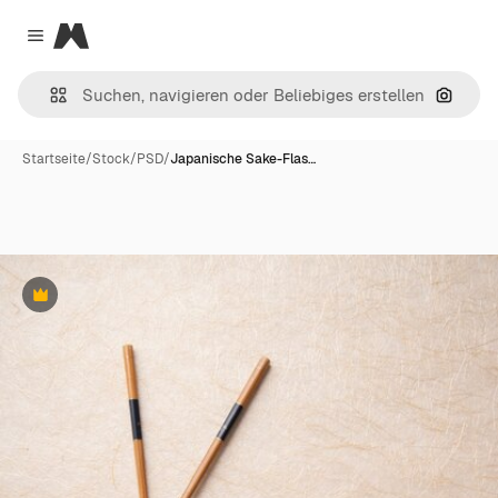
Magnific
Close menu
Nach B
Startseite
/
Stock
/
PSD
/
Japanische Sake-Flas…
Premium