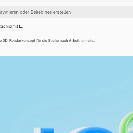
tschild mit L…
Job-Textschild mit Lupe 3D-Renderkonzept für die Suche nach Arbeit, um eine erfolgreiche Karriere zu schaffen