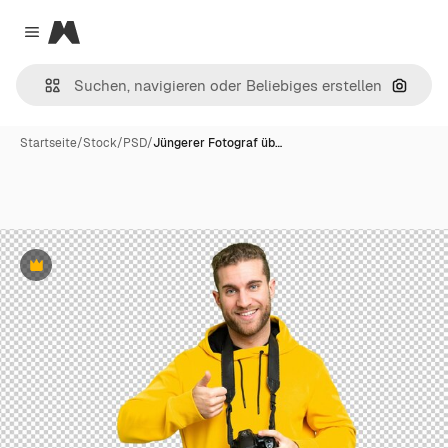
Magnific
Close menu
Nach B
Startseite
/
Stock
/
PSD
/
Jüngerer Fotograf üb…
Premium