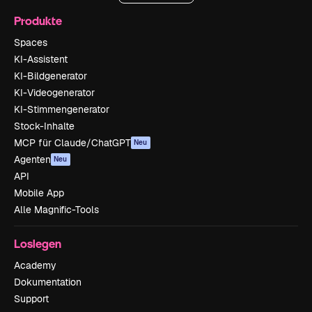
Produkte
Spaces
KI-Assistent
KI-Bildgenerator
KI-Videogenerator
KI-Stimmengenerator
Stock-Inhalte
MCP für Claude/ChatGPT
Neu
Agenten
Neu
API
Mobile App
Alle Magnific-Tools
Loslegen
Academy
Dokumentation
Support