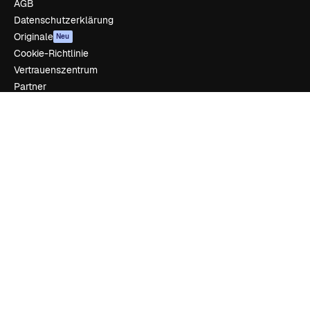
AGB
Datenschutzerklärung
Originale
Neu
Cookie-Richtlinie
Vertrauenszentrum
Partner
Unternehmen
Unternehmen
Preise
Über uns
Reviews
Karriere
Suchtrends
Blog
Veranstaltungen
Slidesgo
Deine Inhalte verkaufen
Pressesaal