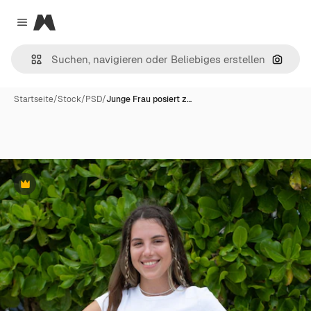
Magnific
Close menu
Nach B
Startseite
/
Stock
/
PSD
/
Junge Frau posiert z…
Premium