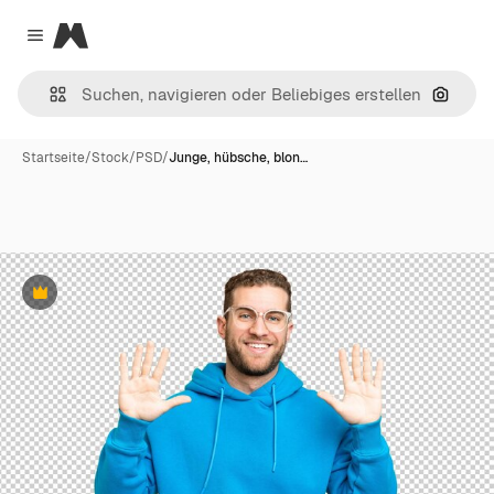
Magnific
Close menu
Nach B
Startseite
/
Stock
/
PSD
/
Junge, hübsche, blon…
Premium