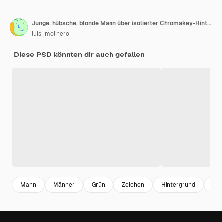
Junge, hübsche, blonde Mann über isolierter Chromakey-Hintergrund zählt zehn mit den Fingern
luis_molinero
Diese PSD könnten dir auch gefallen
Mann
Männer
Grün
Zeichen
Hintergrund
Ha