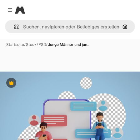
Magnific
Close menu
Nach B
Startseite
/
Stock
/
PSD
/
Junge Männer und jun…
Premium