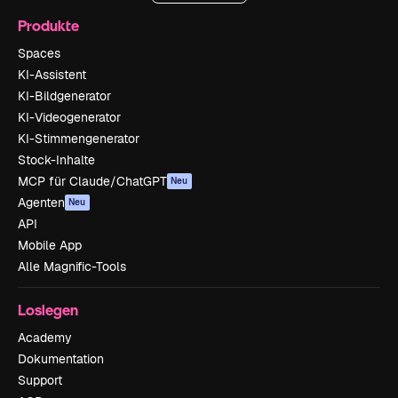
Produkte
Spaces
KI-Assistent
KI-Bildgenerator
KI-Videogenerator
KI-Stimmengenerator
Stock-Inhalte
MCP für Claude/ChatGPT
Neu
Agenten
Neu
API
Mobile App
Alle Magnific-Tools
Loslegen
Academy
Dokumentation
Support