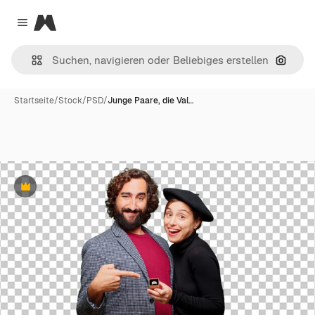
Magnific
Close menu
Nach B
Startseite
/
Stock
/
PSD
/
Junge Paare, die Val…
Premium