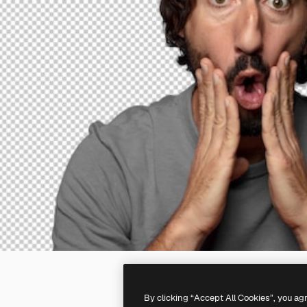
By clicking “Accept All Cookies”, you ag