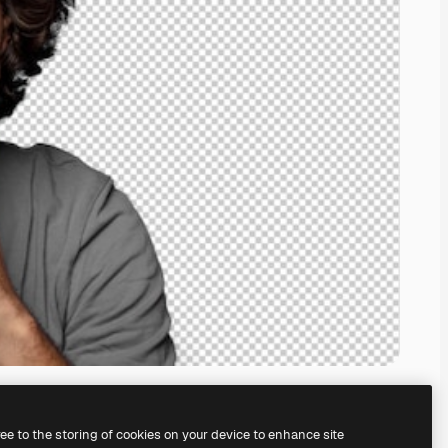
ree to the storing of cookies on your device to enhance site