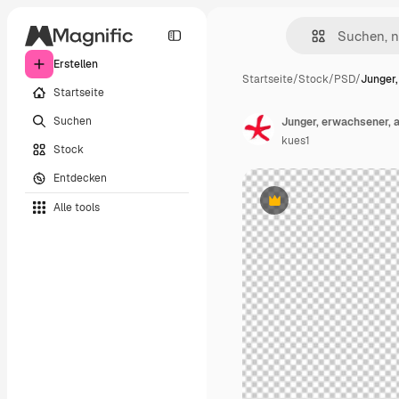
Erstellen
Startseite
/
Stock
/
PSD
/
Junger,
Startseite
Suchen
Junger, erwachsener, 
kues1
Stock
Entdecken
Alle tools
Premium