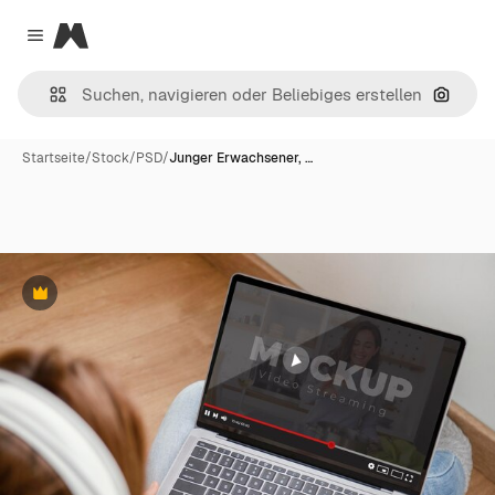
Magnific
Close menu
Nach B
Startseite
/
Stock
/
PSD
/
Junger Erwachsener, …
Premium