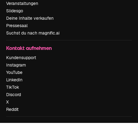
Veranstaltungen
Slidesgo
Deine Inhalte verkaufen
Pressesaal
Suchst du nach magnific.ai
Kontakt aufnehmen
Kundensupport
Instagram
YouTube
LinkedIn
TikTok
Discord
X
Reddit
Copyright © 2010-
2026
Freepik Company S.L.U.
Alle Rechte vorbehalten
.