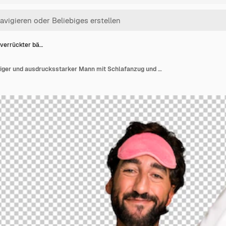
verrückter bä…
Junger verrückter bärtiger und ausdrucksstarker Mann mit Schlafanzug und Augenmaske und mit einem Kissen