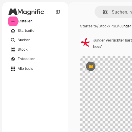
Erstellen
Startseite
/
Stock
/
PSD
/
Junger 
Startseite
Suchen
kues1
Stock
Entdecken
Alle tools
Premium