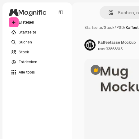
Erstellen
Startseite
/
Stock
/
PSD
/
Kaffee
Startseite
Suchen
Kaffeetasse Mockup
user33868615
Stock
Entdecken
Alle tools
Premium