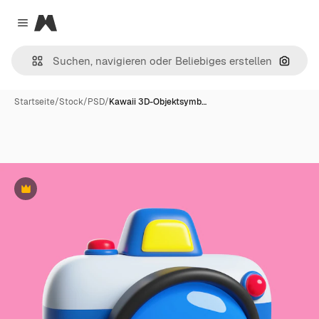
Magnific
Close menu
Nach B
Startseite
/
Stock
/
PSD
/
Kawaii 3D-Objektsymb…
Premium