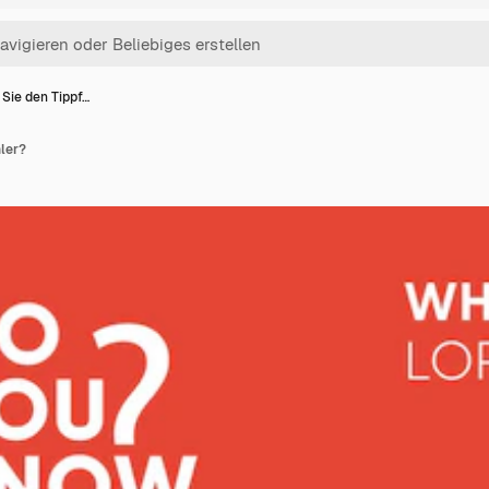
Sie den Tippf…
ler?