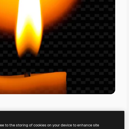
ree to the storing of cookies on your device to enhance site
serem
KI-Bildgenerator
erstellen.