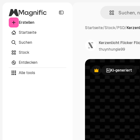
Erstellen
Startseite
/
Stock
/
PSD
/
Kerzenl
Startseite
Suchen
thuynhungle99
Stock
Entdecken
KI-generiert
Alle tools
Premium