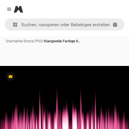
Magnific
Close menu
Nach B
Startseite
/
Stock
/
PSD
/
Klangwelle Farbige K…
Premium