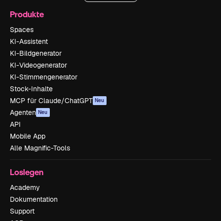
Produkte
Spaces
KI-Assistent
KI-Bildgenerator
KI-Videogenerator
KI-Stimmengenerator
Stock-Inhalte
MCP für Claude/ChatGPT
Neu
Agenten
Neu
API
Mobile App
Alle Magnific-Tools
Loslegen
Academy
Dokumentation
Support