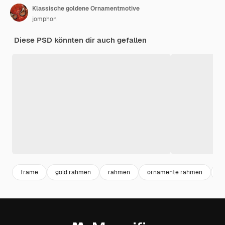
Klassische goldene Ornamentmotive
jomphon
Diese PSD könnten dir auch gefallen
frame
gold rahmen
rahmen
ornamente rahmen
f