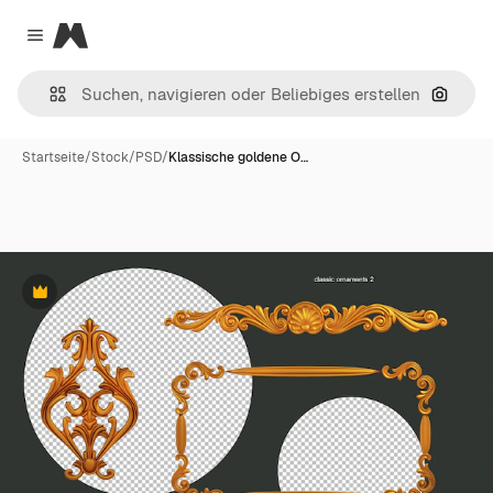
Magnific
Close menu
Nach B
Startseite
/
Stock
/
PSD
/
Klassische goldene O…
Premium