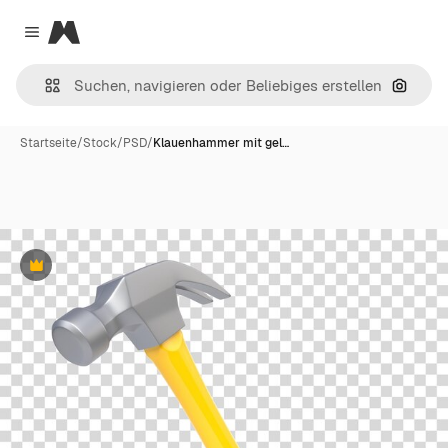
Magnific
Close menu
Nach B
Startseite
/
Stock
/
PSD
/
Klauenhammer mit gel…
Premium