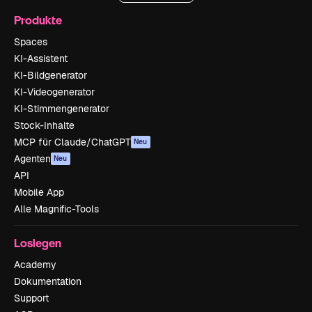
Produkte
Spaces
KI-Assistent
KI-Bildgenerator
KI-Videogenerator
KI-Stimmengenerator
Stock-Inhalte
MCP für Claude/ChatGPT
Neu
Agenten
Neu
API
Mobile App
Alle Magnific-Tools
Loslegen
Academy
Dokumentation
Support