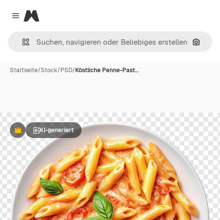
Magnific
Close menu
Nach B
Startseite
/
Stock
/
PSD
/
Köstliche Penne-Past…
KI-generiert
Premium