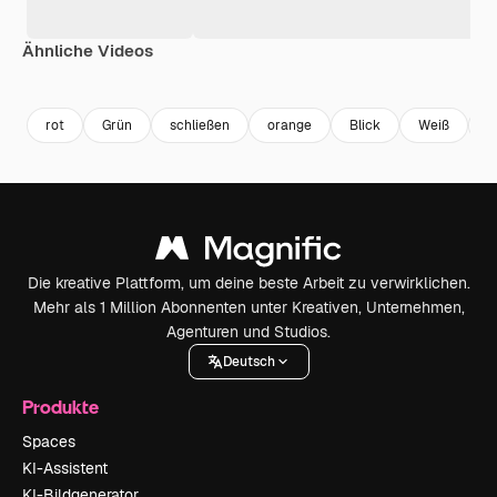
Ähnliche Videos
Premium
Premium
Premium
Premium
rot
Grün
schließen
orange
Blick
Weiß
L
Die kreative Plattform, um deine beste Arbeit zu verwirklichen.
Mehr als 1 Million Abonnenten unter Kreativen, Unternehmen,
Agenturen und Studios.
Deutsch
Produkte
Spaces
KI-Assistent
KI-Bildgenerator