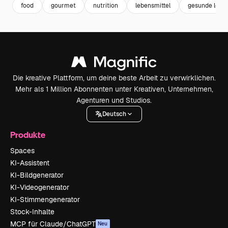
food
gourmet
nutrition
lebensmittel
gesunde leben
Die kreative Plattform, um deine beste Arbeit zu verwirklichen.
Mehr als 1 Million Abonnenten unter Kreativen, Unternehmen,
Agenturen und Studios.
Deutsch
Produkte
Spaces
KI-Assistent
KI-Bildgenerator
KI-Videogenerator
KI-Stimmengenerator
Stock-Inhalte
MCP für Claude/ChatGPT
Neu