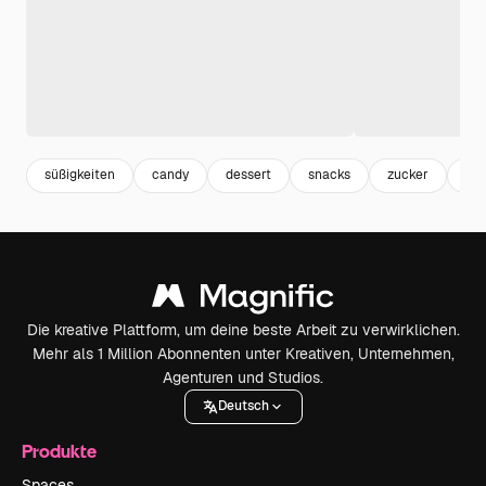
süßigkeiten
candy
dessert
snacks
zucker
mo
Die kreative Plattform, um deine beste Arbeit zu verwirklichen.
Mehr als 1 Million Abonnenten unter Kreativen, Unternehmen,
Agenturen und Studios.
Deutsch
Produkte
Spaces