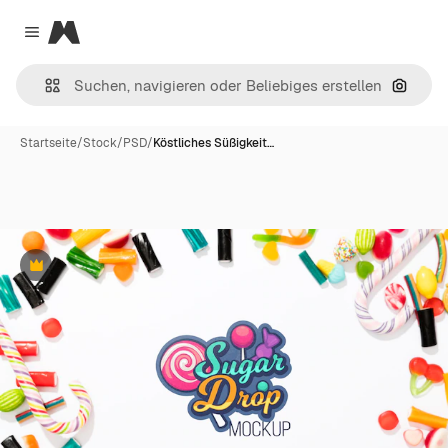
Magnific
Close menu
Nach B
Startseite
/
Stock
/
PSD
/
Köstliches Süßigkeit…
Premium