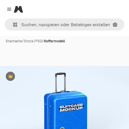
Magnific
Close menu
Nach B
Startseite
/
Stock
/
PSD
/
Koffermodell
Premium