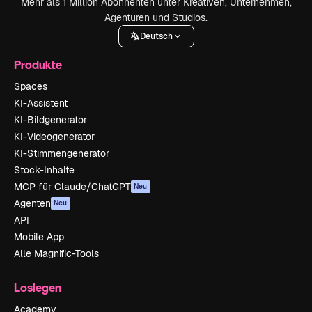
Mehr als 1 Million Abonnenten unter Kreativen, Unternehmen,
Agenturen und Studios.
Deutsch
Produkte
Spaces
KI-Assistent
KI-Bildgenerator
KI-Videogenerator
KI-Stimmengenerator
Stock-Inhalte
MCP für Claude/ChatGPT
Neu
Agenten
Neu
API
Mobile App
Alle Magnific-Tools
Loslegen
Academy