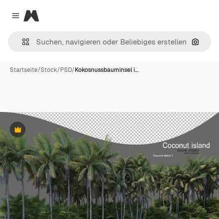
Magnific
Close menu
Nach B
Startseite
/
Stock
/
PSD
/
Kokosnussbauminsel i…
Premium