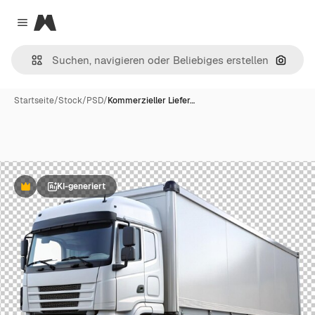
Magnific
Close menu
Nach B
Startseite
/
Stock
/
PSD
/
Kommerzieller Liefer…
KI-generiert
Premium