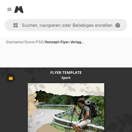
Magnific
Close menu
Nach B
Startseite
/
Stock
/
PSD
/
Konzept-Flyer-Vorlag…
Premium