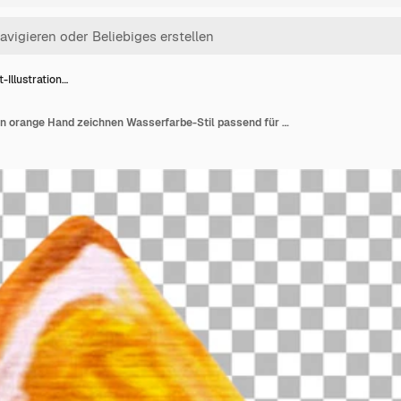
-Illustration…
Konzept-Illustration von orange Hand zeichnen Wasserfarbe-Stil passend für Ihr Element-Projekt