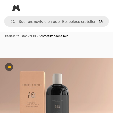
Magnific
Close menu
Nach B
Startseite
/
Stock
/
PSD
/
Kosmetikflasche mit …
Premium