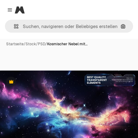
Magnific
Close menu
Nach B
Startseite
/
Stock
/
PSD
/
Kosmischer Nebel mit…
Premium