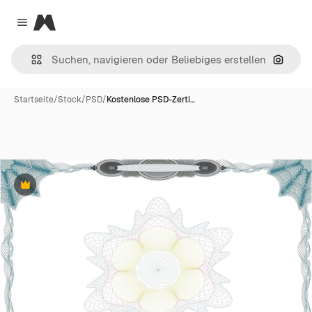
Magnific
Close menu
Nach B
Startseite
/
Stock
/
PSD
/
Kostenlose PSD-Zerti…
Premium