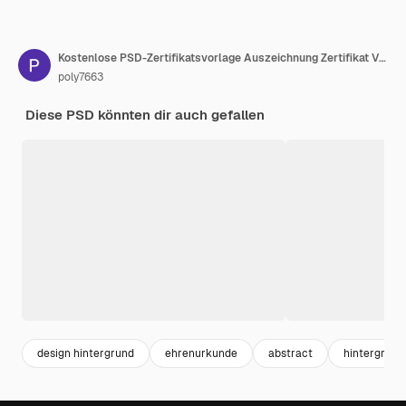
Kostenlose PSD-Zertifikatsvorlage Auszeichnung Zertifikat Vorlage Design Vektor
poly7663
Diese PSD könnten dir auch gefallen
design hintergrund
ehrenurkunde
abstract
hintergrun