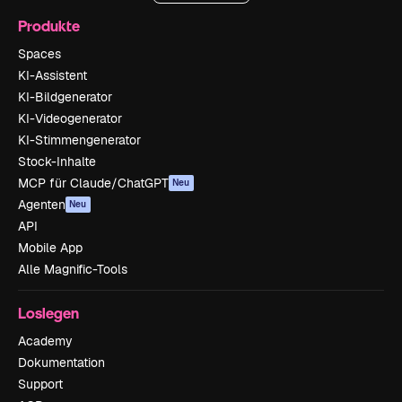
Produkte
Spaces
KI-Assistent
KI-Bildgenerator
KI-Videogenerator
KI-Stimmengenerator
Stock-Inhalte
MCP für Claude/ChatGPT
Neu
Agenten
Neu
API
Mobile App
Alle Magnific-Tools
Loslegen
Academy
Dokumentation
Support