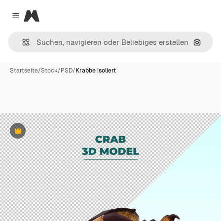
Magnific
Close menu
Nach B
Startseite
/
Stock
/
PSD
/
Krabbe isoliert
Premium