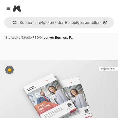
Magnific
Close menu
Nach B
Startseite
/
Stock
/
PSD
/
Kreativer Business F…
Premium