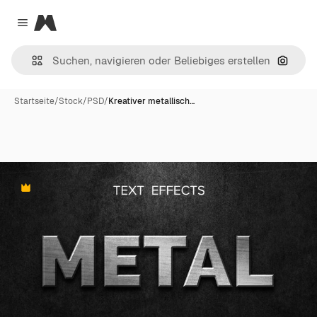
Magnific
Close menu
Nach B
Startseite
/
Stock
/
PSD
/
Kreativer metallisch…
Premium