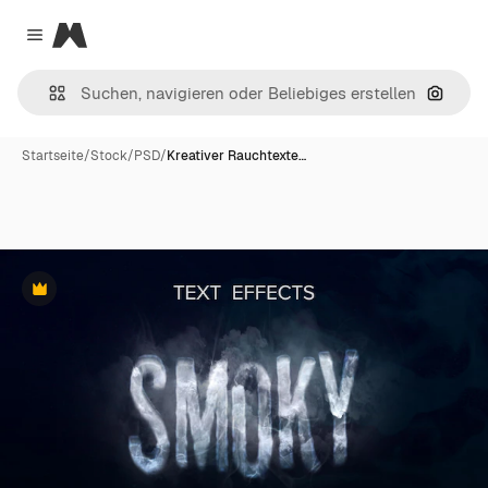
Magnific
Close menu
Nach B
Startseite
/
Stock
/
PSD
/
Kreativer Rauchtexte…
Premium