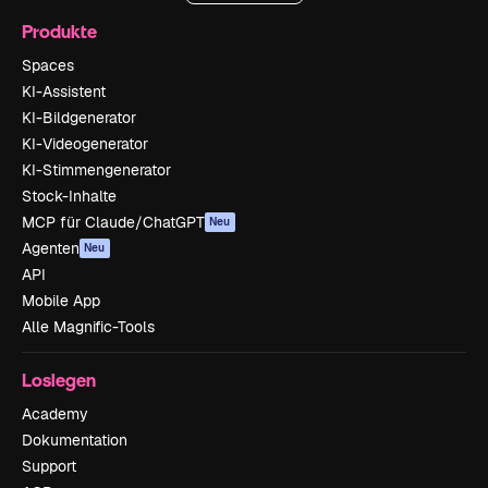
Produkte
Spaces
KI-Assistent
KI-Bildgenerator
KI-Videogenerator
KI-Stimmengenerator
Stock-Inhalte
MCP für Claude/ChatGPT
Neu
Agenten
Neu
API
Mobile App
Alle Magnific-Tools
Loslegen
Academy
Dokumentation
Support