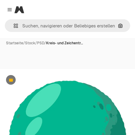
Magnific
Close menu
Nach B
Startseite
/
Stock
/
PSD
/
Kreis- und Zeichentr…
Premium